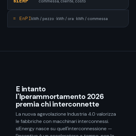
siERP
commessa, cliente, costo
= EnPI
kWh / pezzo · kWh / ora · kWh / commessa
E intanto
l'Iperammortamento 2026
premia chi interconnette
La nuova agevolazione Industria 4.0 valorizza
le fabbriche con macchinari interconnessi.
siEnergy nasce su quell'interconnessione —
l'incentivo è un acceleratore a tempo, non la