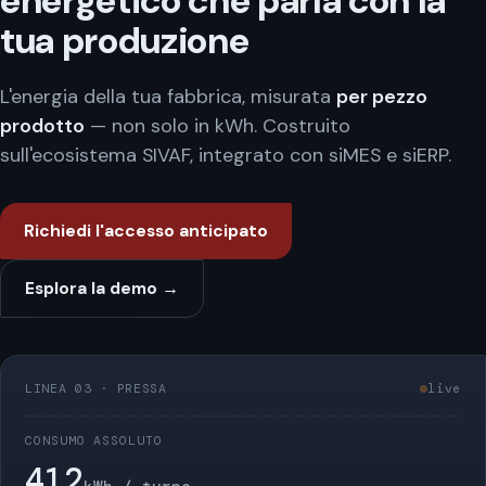
energetico che parla con la
tua produzione
L'energia della tua fabbrica, misurata
per pezzo
prodotto
— non solo in kWh. Costruito
sull'ecosistema SIVAF, integrato con siMES e siERP.
Richiedi l'accesso anticipato
Esplora la demo →
LINEA 03 · PRESSA
live
CONSUMO ASSOLUTO
412