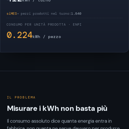
kWh / turno
siMES
→ pezzi prodotti nel turno:
1.840
CONSUMO PER UNITÀ PRODOTTA · ENPI
0.224
kWh / pezzo
IL PROBLEMA
Misurare i kWh non basta più
Il consumo assoluto dice quanta energia entra in
fabbrica, non quanta ne serve davvero per produrre.