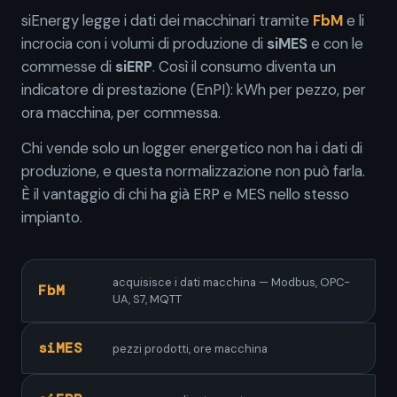
siEnergy legge i dati dei macchinari tramite
FbM
e li
incrocia con i volumi di produzione di
siMES
e con le
commesse di
siERP
. Così il consumo diventa un
indicatore di prestazione (EnPI): kWh per pezzo, per
ora macchina, per commessa.
Chi vende solo un logger energetico non ha i dati di
produzione, e questa normalizzazione non può farla.
È il vantaggio di chi ha già ERP e MES nello stesso
impianto.
acquisisce i dati macchina — Modbus, OPC-
FbM
UA, S7, MQTT
siMES
pezzi prodotti, ore macchina