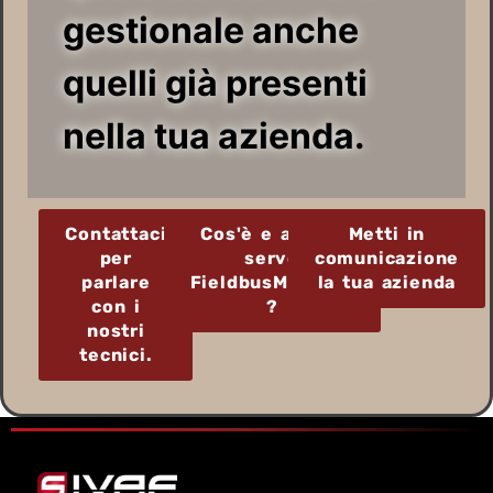
gestionale anche
quelli già presenti
nella tua azienda.
Contattaci
Cos'è e a cosa
Metti in
per
serve
comunicazione
parlare
FieldbusManager
la tua azienda
con i
?
nostri
tecnici.