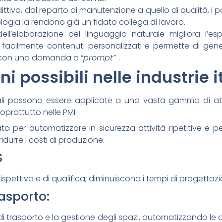
ttiva, dal reparto di manutenzione a quello di qualità, i p
ogia la rendono già un fidato collega di lavoro.
ll’elaborazione del linguaggio naturale migliora l’espe
acilmente contenuti personalizzati e permette di genera
con una domanda o “
prompt”
.
i possibili nelle industrie 
iciali possono essere applicate a una vasta gamma di att
prattutto nelle PMI.
zata per automatizzare in sicurezza attività ripetitive e pe
ridurre i costi di produzione.
S
pettiva e di qualifica, diminuiscono i tempi di progettazi
rasporto:
di trasporto e la gestione degli spazi, automatizzando le 