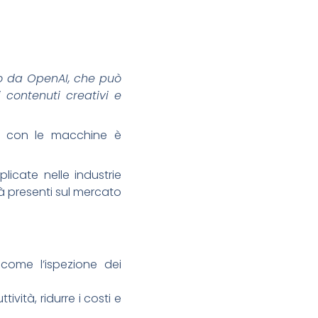
to da OpenAI, che può
i contenuti creativi e
de con le macchine è
icate nelle industrie
già presenti sul mercato
 come l’ispezione dei
vità, ridurre i costi e