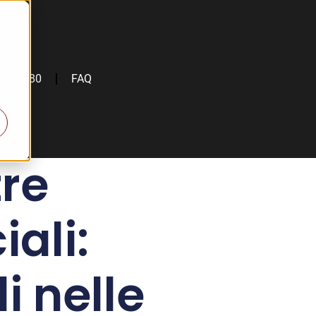
rta €280
FAQ
tre
iali:
i nelle