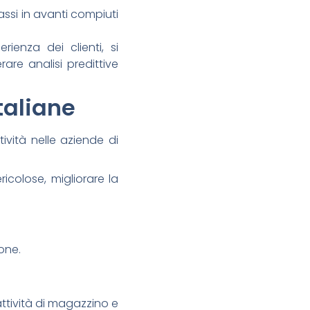
assi in avanti compiuti
rienza dei clienti, si
re analisi predittive
italiane
ività nelle aziende di
ricolose, migliorare la
one.
attività di magazzino e