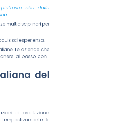
 piuttosto che dalla
che.
e multidisciplinari per
cquisisci esperienza.
taliane. Le aziende che
imanere al passo con i
taliana del
azioni di produzione.
e tempestivamente le