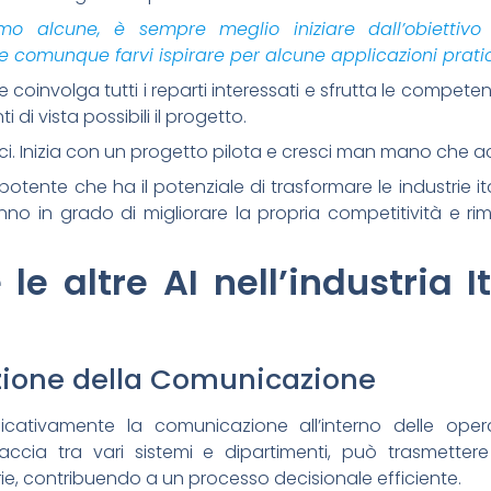
o alcune, è sempre meglio iniziare dall’obiettivo
e comunque farvi ispirare per alcune applicazioni prati
oinvolga tutti i reparti interessati e sfrutta le competenz
ti di vista possibili il progetto.
esci. Inizia con un progetto pilota e cresci man mano che a
potente che ha il potenziale di trasformare le industrie i
anno in grado di migliorare la propria competitività e r
le altre AI nell’industria I
azione della Comunicazione
ficativamente la comunicazione all’interno delle oper
ccia tra vari sistemi e dipartimenti, può trasmetter
ie, contribuendo a un processo decisionale efficiente.