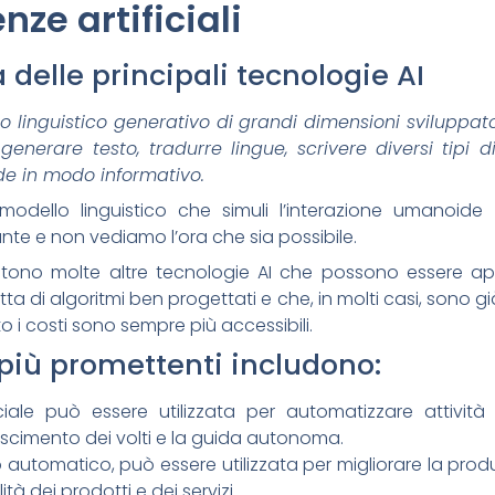
enze artificiali
delle principali tecnologie AI
 linguistico generativo di grandi dimensioni sviluppa
 generare testo, tradurre lingue, scrivere diversi tipi d
e in modo informativo.
n modello linguistico che simuli l’interazione umanoi
te e non vediamo l’ora che sia possibile.
stono molte altre tecnologie AI che possono essere appl
ratta di algoritmi ben progettati e che, in molti casi, sono 
 i costi sono sempre più accessibili.
 più promettenti includono:
iciale può essere utilizzata per automatizzare attività
noscimento dei volti e la guida autonoma.
utomatico, può essere utilizzata per migliorare la produtti
ità dei prodotti e dei servizi.