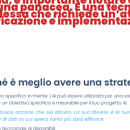
a, è importante notare 
una panacea. È una tec
essa che richiede un’a
ficazione e implementa
é è meglio avere una strate
ivo specifico in mente. L’AI può essere utilizzata per una v
un obiettivo specifico e misurabile per il tuo progetto AI.
icace occorre che sia istruita. La sua libreria è la t
di dati su cui opera, tanto più sarà efficace.
 tecnologie AI disponibili.