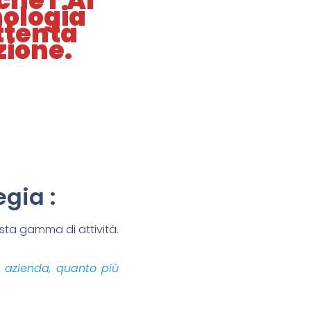
che l’AI
nologia
ttenta
zione.
gia :
asta gamma di attività.
ua azienda, quanto più