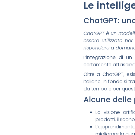
Le intellig
ChatGPT: una 
ChatGPT è un modello
essere utilizzato per
rispondere a domand
L’integrazione di u
certamente affascinan
Oltre a ChatGPT, esi
italiane. In fondo si t
da tempo e per questo
Alcune delle
La visione artif
prodotti, il rico
L’apprendimento a
migliorare la qual