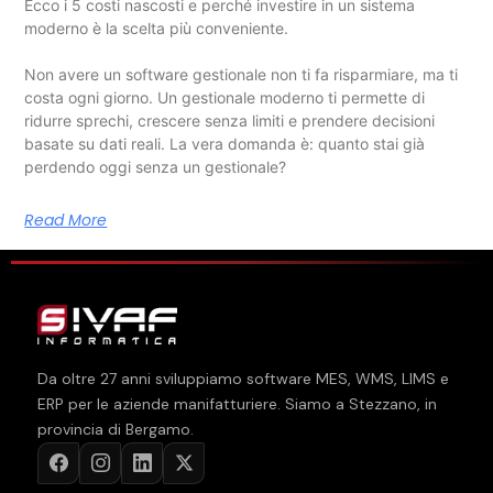
Ecco i 5 costi nascosti e perché investire in un sistema
moderno è la scelta più conveniente.
Non avere un software gestionale non ti fa risparmiare, ma ti
costa ogni giorno. Un gestionale moderno ti permette di
ridurre sprechi, crescere senza limiti e prendere decisioni
basate su dati reali. La vera domanda è: quanto stai già
perdendo oggi senza un gestionale?
Read More
Da oltre
27
anni sviluppiamo software MES, WMS, LIMS e
ERP per le aziende manifatturiere. Siamo a Stezzano, in
provincia di Bergamo.