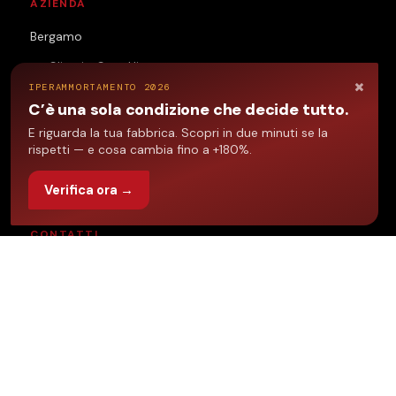
AZIENDA
Bergamo
Clienti e Case History
×
IPERAMMORTAMENTO 2026
Contatti
C’è una sola condizione che decide tutto.
Lavora con Noi | SIVAF
E riguarda la tua fabbrica. Scopri in due minuti se la
rispetti — e cosa cambia fino a +180%.
BLOG
Verifica ora →
CONTATTI
TELEFONO
+39 035 249852
EMAIL
info@sivaf.it
SEDE
Via Rizzo 26/A
24040 Stezzano (BG)