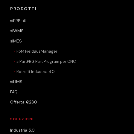
PRODOTTI
siERP-AI
siWMS
siMES
FbM FieldBusManager
siPartPRG Part Program per CNC
Retrofit Industria 4.0
siLIMS
FAQ
Offerta €280
SOLUZIONI
Industria 5.0