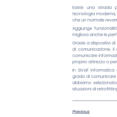
Esiste una strada p
tecnologia moderna, p
che un normale reva
Aggiunge funzionalità
migliora anche le pe
Grazie a dispositivi d
di comunicazione, il
comunicare informazio
proprio attrezzo o per
In SiVaF informatic
grado di comunicare co
abbiamo selezionato d
situazioni di retrofitt
Previous