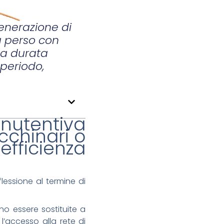
generazione di
za perso con
na durata
 periodo,
nutentiva
cchinari o
 efficienza
essione al termine di
no essere sostituite a
’accesso alla rete di