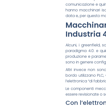
comunicazione e quindi
hanno macchinari iso
data e, per questo moti
Macchina
Industria 
Alcuni, i greenfield,
paradigma 4.0. e quind
produzione e parametr
sono in genere configu
Altri invece non sono
bordo utilizzano PLC, C
l’elettronica “di fabb
Le componenti meccan
essere revisionate o so
Con l’elettr