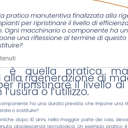
ella pratica manutentiva finalizzata alla ri
ianti per ripristinare il livello di efficien
lizzo. Ogni macchinario o componente ha u
pone una riflessione al termine di questo
tituire?
tenuti
fit è quella pratica ma
ta alla rigenerazione di ma
er ripristinare il livello di
’usura o l’utilizzo.
omponente ha una durata prevista che impone una rifl
rare o sostituire?
niche dopo 10 anni, nella maggior parte dei casi, devo
nuta obsolescenza tecnologica. Un esempio pratico è l