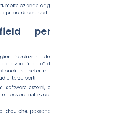
tti, molte aziende oggi
ti prima di una certa
field per
liere l’evoluzione del
i ricevere “ricette” di
tionali proprietari ma
d di terze parti
mi software esterni, a
è possibile riutilizzare
o idrauliche, possono