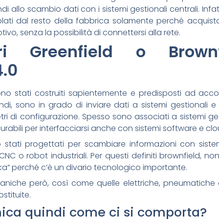
 allo scambio dati con i sistemi gestionali centrali. Infa
lati dal resto della fabbrica solamente perché acquista
vo, senza la possibilità di connettersi alla rete.
ri Greenfield o Brown
4.0
 sono stati costruiti sapientemente e predisposti ad accog
i, sono in grado di inviare dati a sistemi gestionali e d
i di configurazione. Spesso sono associati a sistemi ges
rabili per interfacciarsi anche con sistemi software e clou
 stati progettati per scambiare informazioni con siste
NC o robot industriali. Per questi definiti brownfield, non 
rica” perché c’è un divario tecnologico importante.
iche però, così come quelle elettriche, pneumatiche 
stituite.
onica quindi come ci si comporta?