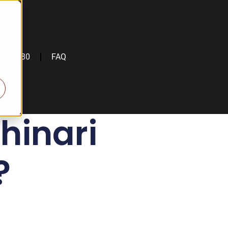
rta €280
FAQ
hinari
?