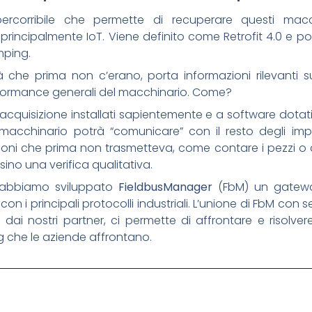
ercorribile che permette di recuperare questi mac
rincipalmente IoT. Viene definito come Retrofit 4.0 e po
mping.
 che prima non c’erano, porta informazioni rilevanti su
rformance generali del macchinario. Come?
i acquisizione installati sapientemente e a software dotat
 macchinario potrà “comunicare” con il resto degli impi
ni che prima non trasmetteva, come contare i pezzi o a
sino una verifica qualitativa.
a abbiamo sviluppato
FieldbusManager
(FbM) un gatew
n i principali protocolli industriali. L’unione di FbM con se
ai nostri partner, ci permette di affrontare e risolve
ing che le aziende affrontano.