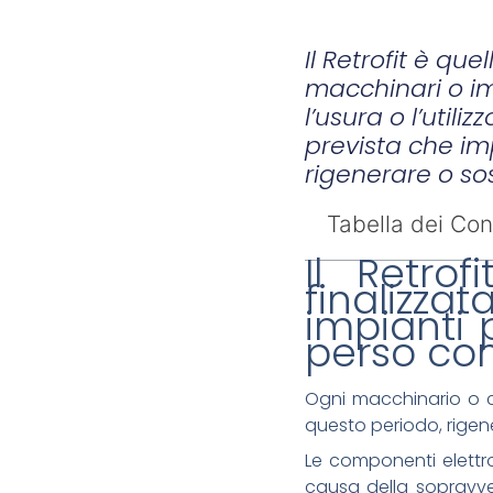
Il Retrofit è qu
macchinari o imp
l’usura o l’uti
prevista che im
rigenerare o sos
Tabella dei Con
Il Retro
finalizza
impianti p
perso con l
Ogni macchinario o c
questo periodo, rigene
Le componenti elettro
causa della sopravve