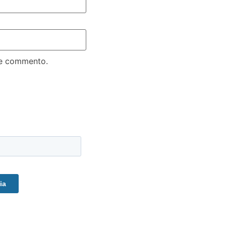
che commento.
a