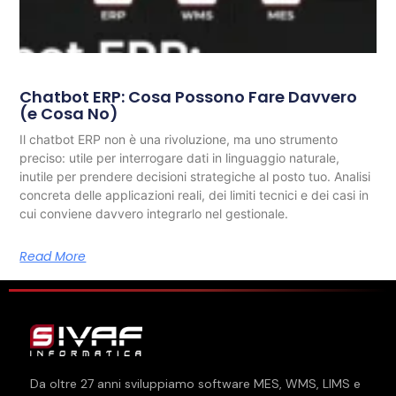
Chatbot ERP: Cosa Possono Fare Davvero
(e Cosa No)
Il chatbot ERP non è una rivoluzione, ma uno strumento
preciso: utile per interrogare dati in linguaggio naturale,
inutile per prendere decisioni strategiche al posto tuo. Analisi
concreta delle applicazioni reali, dei limiti tecnici e dei casi in
cui conviene davvero integrarlo nel gestionale.
Read More
Da oltre
27
anni sviluppiamo software MES, WMS, LIMS e