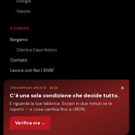
Energia
Visione
AZIENDA
Bergamo
Clienti e Case History
Contatti
Lavora con Noi | SIVAF
×
BLOG
IPERAMMORTAMENTO 2026
C’è una sola condizione che decide tutto.
E riguarda la tua fabbrica. Scopri in due minuti se la
CONTATTI
rispetti — e cosa cambia fino a +180%.
TELEFONO
Verifica ora →
+39 035 249852
EMAIL