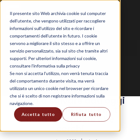
Il presente sito Web archivia cookie sul computer
dell'utente, che vengono utilizzati per raccogliere
informazioni sull'utilizzo del sito e ricordare i
comportamenti dell'utente in futuro. I cookie
servono a migliorare il sito stesso e a offrire un
servizio personalizzato, sia sul sito che tramite altri
supporti. Per ulteriori informazioni sui cookie,
consultare l'informativa sulla privacy
Se non si accetta l'utilizzo, non verrà tenuta traccia
del comportamento durante visita, ma verrà
utilizzato un unico cookie nel browser per ricordare
che si è scelto di non registrare informazioni sulla
Inizia a salvare dati oggi
navigazione.
così tra due anni l’IA ti
Accetta tutto
Rifiuta tutto
darà le risposte che
cerchi