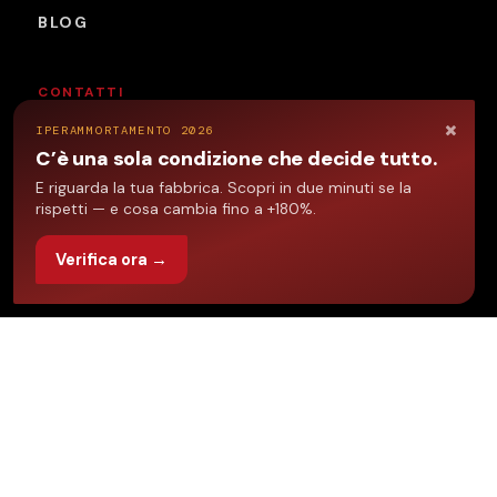
BLOG
CONTATTI
×
TELEFONO
IPERAMMORTAMENTO 2026
+39 035 249852
C’è una sola condizione che decide tutto.
E riguarda la tua fabbrica. Scopri in due minuti se la
EMAIL
rispetti — e cosa cambia fino a +180%.
info@sivaf.it
SEDE
Verifica ora →
Via Rizzo 26/A
24040 Stezzano (BG)
Industria 4.0
Confartigianato
©
2026
Si.Va.F. Informatica S.r.l.
— P.IVA 02689010169 — Tutti i
diritti riservati