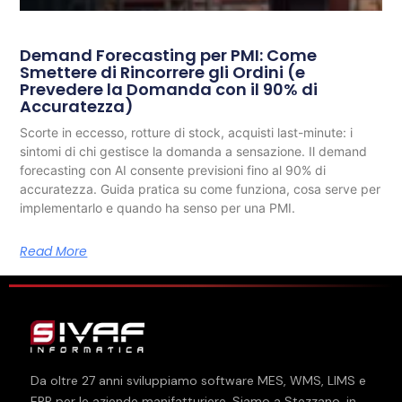
Demand Forecasting per PMI: Come
Smettere di Rincorrere gli Ordini (e
Prevedere la Domanda con il 90% di
Accuratezza)
Scorte in eccesso, rotture di stock, acquisti last-minute: i
sintomi di chi gestisce la domanda a sensazione. Il demand
forecasting con AI consente previsioni fino al 90% di
accuratezza. Guida pratica su come funziona, cosa serve per
implementarlo e quando ha senso per una PMI.
Read More
Da oltre
27
anni sviluppiamo software MES, WMS, LIMS e
ERP per le aziende manifatturiere. Siamo a Stezzano, in