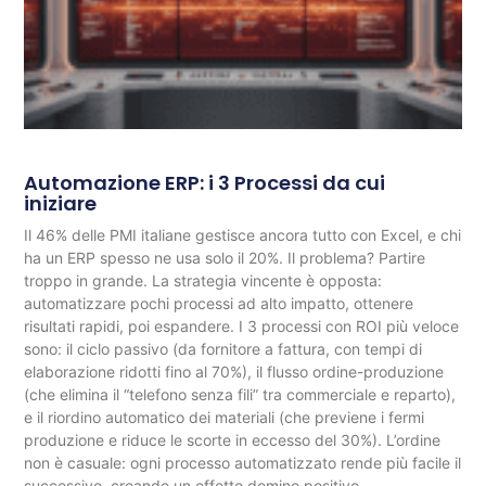
Automazione ERP: i 3 Processi da cui
iniziare
Il 46% delle PMI italiane gestisce ancora tutto con Excel, e chi
ha un ERP spesso ne usa solo il 20%. Il problema? Partire
troppo in grande. La strategia vincente è opposta:
automatizzare pochi processi ad alto impatto, ottenere
risultati rapidi, poi espandere. I 3 processi con ROI più veloce
sono: il ciclo passivo (da fornitore a fattura, con tempi di
elaborazione ridotti fino al 70%), il flusso ordine-produzione
(che elimina il “telefono senza fili” tra commerciale e reparto),
e il riordino automatico dei materiali (che previene i fermi
produzione e riduce le scorte in eccesso del 30%). L’ordine
non è casuale: ogni processo automatizzato rende più facile il
successivo, creando un effetto domino positivo.