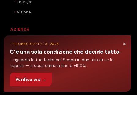
Energia
Visione
AZIENDA
Bergamo
×
IPERAMMORTAMENTO 2026
C’è una sola condizione che decide tutto.
Clienti e Case History
E riguarda la tua fabbrica. Scopri in due minuti se la
Contatti
rispetti — e cosa cambia fino a +180%.
Lavora con Noi | SIVAF
Verifica ora →
BLOG
CONTATTI
TELEFONO
+39 035 249852
EMAIL