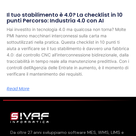
Il tuo stabilimento è 4.0? La checklist in 10
punti Percorso: Industria 4.0 con AI
Hai investito in tecnologia 4.0 ma qualcosa non torna? Molte
PMI hanno macchinari interconnessi sulla carta ma
sottoutilizzati nella pratica. Questa checklist in 10 punti ti
aiuta a verificare se il tuo stabilimento è davvero una fabbrica
4.0: dal controllo CNC all’interconnessione bidirezionale, dalla
tracciabilità in tempo reale alla manutenzione predittiva. Con i
controlli dell’Agenzia delle Entrate in aumento, è il momento di
verificare il mantenimento dei requisiti.
Read More
Da oltre
27
anni sviluppiamo software MES, WMS, LIMS e