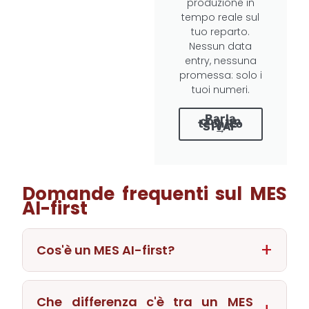
produzione in
tempo reale sul
tuo reparto.
Nessun data
entry, nessuna
promessa: solo i
tuoi numeri.
Parla
con un
tecnico
SIVAF
→
Domande frequenti sul MES
AI-first
Cos'è un MES AI-first?
È un Manufacturing Execution System in cui
l'intelligenza artificiale non è un modulo
Che differenza c'è tra un MES