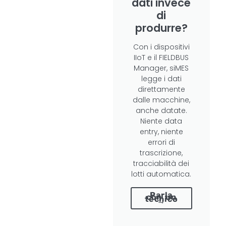
dati invece
di
produrre?
Con i dispositivi
IIoT e il FIELDBUS
Manager, siMES
legge i dati
direttamente
dalle macchine,
anche datate.
Niente data
entry, niente
errori di
trascrizione,
tracciabilità dei
lotti automatica.
Parla
con un
tecnico
→