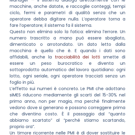
Manager — il sistema dialoga direttamente con le
macchine, anche datate, e raccoglie conteggi, tempi
ciclo, fermi e parametri di qualità senza che un
operatore debba digitare nulla. L’operatore torna a
fare l’operatore; il sistema fa il sistema.
Questo non elimina solo la fatica: elimina l’errore. Un
numero trascritto a mano può essere sbagliato,
dimenticato o arrotondato. Un dato letto dalla
macchina è quello che è. E quando i dati sono
affidabili, anche la
tracciabilità dei lotti
smette di
essere un peso burocratico e diventa un
sottoprodotto automatico del lavoro quotidiano: ogni
lotto, ogni seriale, ogni operatore tracciati senza un
foglio in più.
L’effetto sui numeri è concreto. Le PMI che adottano
siMES riducono mediamente gli scarti del 15-30% nel
primo anno, non per magia, ma perché finalmente
vedono dove si generano e possono correggere prima
che diventino costo. È il passaggio dal “quanto
abbiamo scartato” al “perché stiamo scartando,
proprio ora”.
Un timore ricorrente nelle PMI è di dover sostituire le