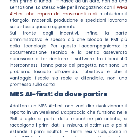
non prima di lunedì” — nasce da un dato, non da una
sensazione. Lo stesso vale per il magazzino: con
il WMS
AI-first che impara dai movimenti reali
a chiudere il
triangolo, materiali, produzione e spedizioni lavorano
sullo stesso quadro aggiornato.
Sul fronte degli incentivi, infine, la parte
amministrativa è spesso ciò che blocca le PMI più
della tecnologia. Per questo l’accompagniamo: la
documentazione tecnica e la perizia asseverata
necessarie a far rientrare il software tra i beni 4.0
interconnessi fanno parte del progetto, non sono un
problema lasciato all’azienda. L’obiettivo è che il
vantaggio fiscale sia reale e difendibile, non una
promessa sulla carta.
MES AI-first: da dove partire
Adottare un MES AI-first non vuol dire rivoluzionare il
reparto in un weekend. L’approccio che funziona nelle
PMI è agile: si parte dalle macchine più critiche, si
raccolgono i primi dati, si misura, si ottimizza e poi si
estende. I primi risultati — fermi resi visibili, scarti in