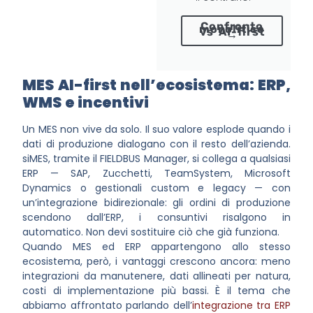
Confronto
monolitico
vs AI-first
→
MES AI-first nell’ecosistema: ERP,
WMS e incentivi
Un MES non vive da solo. Il suo valore esplode quando i
dati di produzione dialogano con il resto dell’azienda.
siMES, tramite il FIELDBUS Manager, si collega a qualsiasi
ERP — SAP, Zucchetti, TeamSystem, Microsoft
Dynamics o gestionali custom e legacy — con
un’integrazione bidirezionale: gli ordini di produzione
scendono dall’ERP, i consuntivi risalgono in
automatico. Non devi sostituire ciò che già funziona.
Quando MES ed ERP appartengono allo stesso
ecosistema, però, i vantaggi crescono ancora: meno
integrazioni da manutenere, dati allineati per natura,
costi di implementazione più bassi. È il tema che
abbiamo affrontato parlando dell’
integrazione tra ERP