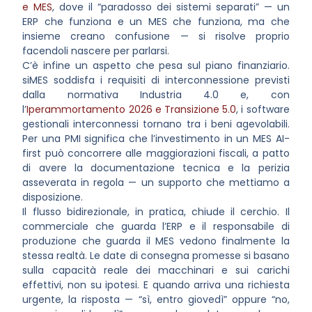
e MES
, dove il “paradosso dei sistemi separati” — un
ERP che funziona e un MES che funziona, ma che
insieme creano confusione — si risolve proprio
facendoli nascere per parlarsi.
C’è infine un aspetto che pesa sul piano finanziario.
siMES soddisfa i requisiti di interconnessione previsti
dalla normativa Industria 4.0 e, con
l’
Iperammortamento 2026 e Transizione 5.0
, i software
gestionali interconnessi tornano tra i beni agevolabili.
Per una PMI significa che l’investimento in un MES AI-
first può concorrere alle maggiorazioni fiscali, a patto
di avere la documentazione tecnica e la perizia
asseverata in regola — un supporto che mettiamo a
disposizione.
Il flusso bidirezionale, in pratica, chiude il cerchio. Il
commerciale che guarda l’ERP e il responsabile di
produzione che guarda il MES vedono finalmente la
stessa realtà. Le date di consegna promesse si basano
sulla capacità reale dei macchinari e sui carichi
effettivi, non su ipotesi. E quando arriva una richiesta
urgente, la risposta — “sì, entro giovedì” oppure “no,