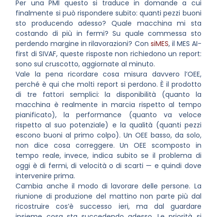
Per una PMI questo si traduce in domande a cui
finalmente si può rispondere subito: quanti pezzi buoni
sto producendo adesso? Quale macchina mi sta
costando di più in fermi? Su quale commessa sto
perdendo margine in rilavorazioni? Con
siMES
, il MES AI-
first di SIVAF, queste risposte non richiedono un report:
sono sul cruscotto, aggiornate al minuto.
Vale la pena ricordare cosa misura davvero l’OEE,
perché è qui che molti report si perdono. È il prodotto
di tre fattori semplici: la disponibilità (quanto la
macchina è realmente in marcia rispetto al tempo
pianificato), la performance (quanto va veloce
rispetto al suo potenziale) e la qualità (quanti pezzi
escono buoni al primo colpo). Un OEE basso, da solo,
non dice cosa correggere. Un OEE scomposto in
tempo reale, invece, indica subito se il problema di
oggi è di fermi, di velocità o di scarti — e quindi dove
intervenire prima.
Cambia anche il modo di lavorare delle persone. La
riunione di produzione del mattino non parte più dal
ricostruire cos’è successo ieri, ma dal guardare
insieme cosa sta succedendo adesso. Le priorità si