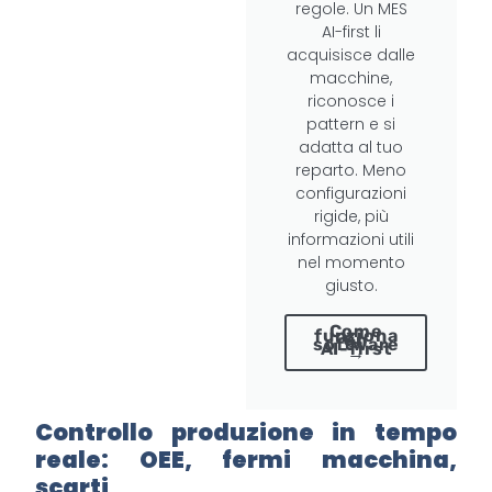
regole. Un MES
AI-first li
acquisisce dalle
macchine,
riconosce i
pattern e si
adatta al tuo
reparto. Meno
configurazioni
rigide, più
informazioni utili
nel momento
giusto.
Come
funziona
un
software
AI-first
→
Controllo produzione in tempo
reale: OEE, fermi macchina,
scarti