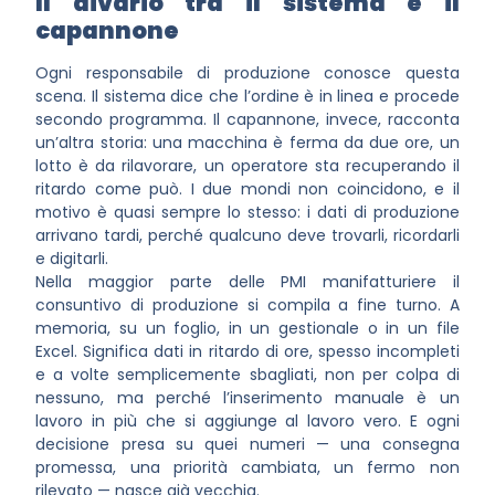
Il divario tra il sistema e il
capannone
Ogni responsabile di produzione conosce questa
scena. Il sistema dice che l’ordine è in linea e procede
secondo programma. Il capannone, invece, racconta
un’altra storia: una macchina è ferma da due ore, un
lotto è da rilavorare, un operatore sta recuperando il
ritardo come può. I due mondi non coincidono, e il
motivo è quasi sempre lo stesso: i dati di produzione
arrivano tardi, perché qualcuno deve trovarli, ricordarli
e digitarli.
Nella maggior parte delle PMI manifatturiere il
consuntivo di produzione si compila a fine turno. A
memoria, su un foglio, in un gestionale o in un file
Excel. Significa dati in ritardo di ore, spesso incompleti
e a volte semplicemente sbagliati, non per colpa di
nessuno, ma perché l’inserimento manuale è un
lavoro in più che si aggiunge al lavoro vero. E ogni
decisione presa su quei numeri — una consegna
promessa, una priorità cambiata, un fermo non
rilevato — nasce già vecchia.