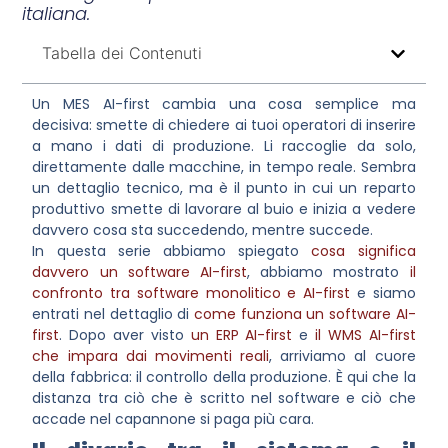
italiana.
Tabella dei Contenuti
Un
MES AI-first
cambia una cosa semplice ma
decisiva: smette di chiedere ai tuoi operatori di inserire
a mano i dati di produzione. Li raccoglie da solo,
direttamente dalle macchine, in tempo reale. Sembra
un dettaglio tecnico, ma è il punto in cui un reparto
produttivo smette di lavorare al buio e inizia a vedere
davvero cosa sta succedendo, mentre succede.
In questa serie abbiamo spiegato
cosa significa
davvero un software AI-first
, abbiamo mostrato
il
confronto tra software monolitico e AI-first
e siamo
entrati nel dettaglio di
come funziona un software AI-
first
. Dopo aver visto
un ERP AI-first
e
il WMS AI-first
che impara dai movimenti reali
, arriviamo al cuore
della fabbrica: il controllo della produzione. È qui che la
distanza tra ciò che è scritto nel software e ciò che
accade nel capannone si paga più cara.