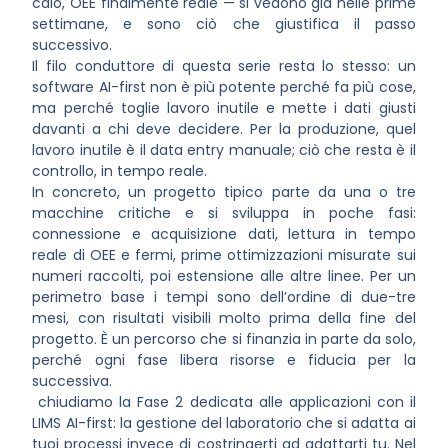
calo, OEE finalmente reale — si vedono già nelle prime
settimane, e sono ciò che giustifica il passo
successivo.
Il filo conduttore di questa serie resta lo stesso: un
software AI-first non è più potente perché fa più cose,
ma perché toglie lavoro inutile e mette i dati giusti
davanti a chi deve decidere. Per la produzione, quel
lavoro inutile è il data entry manuale; ciò che resta è il
controllo, in tempo reale.
In concreto, un progetto tipico parte da una o tre
macchine critiche e si sviluppa in poche fasi:
connessione e acquisizione dati, lettura in tempo
reale di OEE e fermi, prime ottimizzazioni misurate sui
numeri raccolti, poi estensione alle altre linee. Per un
perimetro base i tempi sono dell’ordine di due-tre
mesi, con risultati visibili molto prima della fine del
progetto. È un percorso che si finanzia in parte da solo,
perché ogni fase libera risorse e fiducia per la
successiva.
chiudiamo la Fase 2 dedicata alle applicazioni con il
LIMS AI-first: la gestione del laboratorio che si adatta ai
tuoi processi invece di costringerti ad adattarti tu. Nel