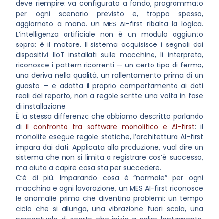
deve riempire: va configurato a fondo, programmato
per ogni scenario previsto e, troppo spesso,
aggiornato a mano. Un
MES AI-first
ribalta la logica.
L’intelligenza artificiale non è un modulo aggiunto
sopra: è il motore. Il sistema acquisisce i segnali dai
dispositivi IIoT installati sulle macchine, li interpreta,
riconosce i pattern ricorrenti — un certo tipo di fermo,
una deriva nella qualità, un rallentamento prima di un
guasto — e adatta il proprio comportamento ai dati
reali del reparto, non a regole scritte una volta in fase
di installazione.
È la stessa differenza che abbiamo descritto parlando
di
il confronto tra software monolitico e AI-first
: il
monolite esegue regole statiche, l’architettura AI-first
impara dai dati. Applicata alla produzione, vuol dire un
sistema che non si limita a registrare cos’è successo,
ma aiuta a capire cosa sta per succedere.
C’è di più. Imparando cosa è “normale” per ogni
macchina e ogni lavorazione, un MES AI-first riconosce
le anomalie prima che diventino problemi: un tempo
ciclo che si allunga, una vibrazione fuori scala, una