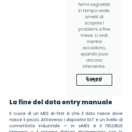
fermi segnalati
in tempo reale,
smetti di
scoprire i
problemi a fine
mese. Li vedi
mentre
accadono,
quando puoi
ancora
intervenire.
Scopri
siMES
→
La fine del data entry manuale
Il cuore di un MES AI-first è che il dato nasce dove
nasce il pezzo. Attraverso i dispositivi IIoT e un livello di
connettività industriale — in siMES è il FIELDBUS